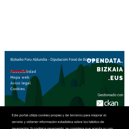
OPENDATA.
Bizkaiko Foru Aldundia
-
Diputación Foral de Bizkaia
BIZKAIA
Accesibilidad
.EUS
Mapa web
Aviso legal
Cookies
Gestionado con
Este portal utiliza
cookies
propias y de terceros para mejorar el
servicio y obtener información estadística sobre los hábitos de
navegación. Si continúa navegando, se considera que acepta su uso.