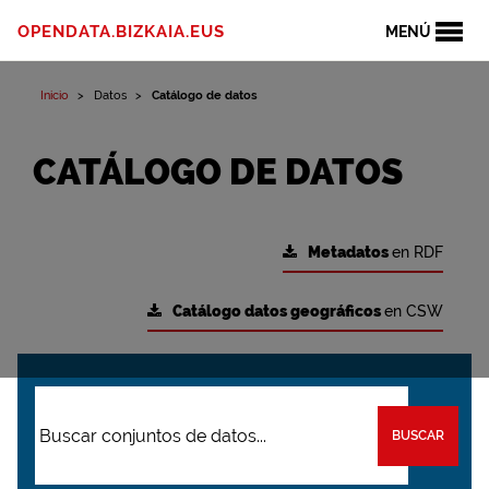
OPENDATA.BIZKAIA.EUS
MENÚ
Inicio
Datos
Catálogo de datos
CATÁLOGO DE DATOS
Metadatos
en RDF
Catálogo datos geográficos
en CSW
BUSCAR