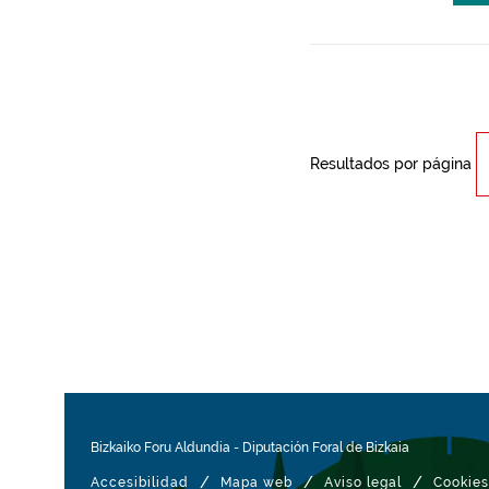
Resultados por página
Bizkaiko Foru Aldundia
-
Diputación Foral de Bizkaia
/
/
/
Accesibilidad
Mapa web
Aviso legal
Cookies