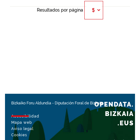
Resultados por página
OPENDATA.
Bizkaiko Foru Aldundia
-
Diputación Foral de Bizkaia
BIZKAIA
Accesibilidad
.EUS
Mapa web
Aviso legal
Cookies