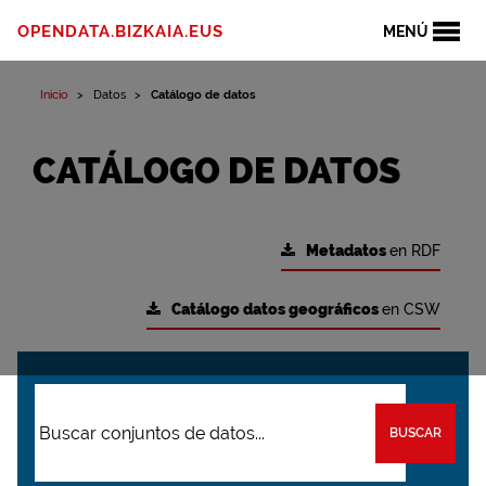
OPENDATA.BIZKAIA.EUS
MENÚ
Inicio
Datos
Catálogo de datos
CATÁLOGO DE DATOS
Metadatos
en RDF
Catálogo datos geográficos
en CSW
BUSCAR