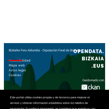
OPENDATA.
Bizkaiko Foru Aldundia
-
Diputación Foral de Bizkaia
BIZKAIA
Accesibilidad
.EUS
Mapa web
Aviso legal
Cookies
Gestionado con
Este portal utiliza
cookies
propias y de terceros para mejorar el
servicio y obtener información estadística sobre los hábitos de
navegación. Si continúa navegando, se considera que acepta su uso.