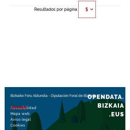
Resultados por página
OPENDATA.
Bizkaiko Foru Aldundia
-
Diputación Foral de Bizkaia
BIZKAIA
Accesibilidad
.EUS
Mapa web
Aviso legal
Cookies