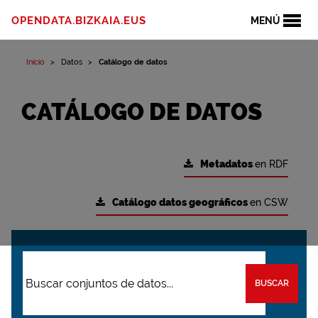
OPENDATA.BIZKAIA.EUS
MENÚ
Inicio
Datos
Catálogo de datos
CATÁLOGO DE DATOS
Metadatos
en RDF
Catálogo datos geográficos
en CSW
BUSCAR