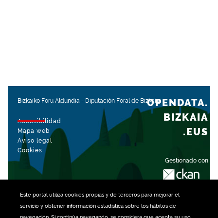
OPENDATA.
Bizkaiko Foru Aldundia
-
Diputación Foral de Bizkaia
BIZKAIA
Accesibilidad
.EUS
Mapa web
Aviso legal
Cookies
Gestionado con
Este portal utiliza
cookies
propias y de terceros para mejorar el
servicio y obtener información estadística sobre los hábitos de
navegación. Si continúa navegando, se considera que acepta su uso.