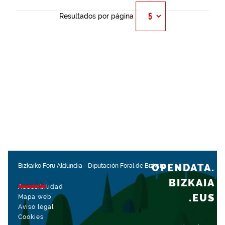
Resultados por página
OPENDATA.
Bizkaiko Foru Aldundia
-
Diputación Foral de Bizkaia
BIZKAIA
Accesibilidad
.EUS
Mapa web
Aviso legal
Cookies