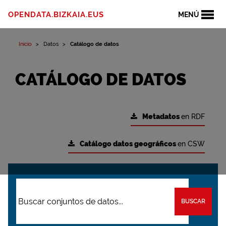
OPENDATA.BIZKAIA.EUS
MENÚ
Inicio
Datos
Catálogo de datos
CATÁLOGO DE DATOS
Metadatos
en RDF
Catálogo datos geográficos
en CSW
BUSCAR