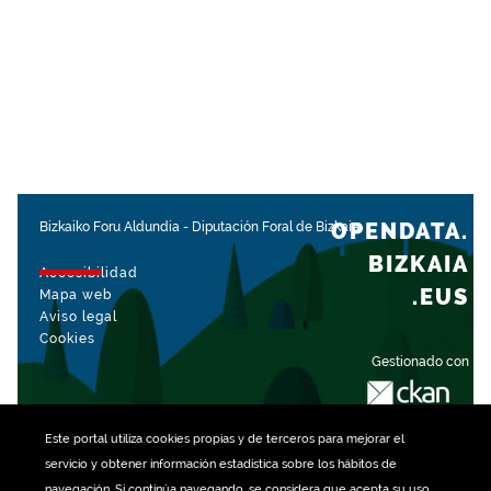
OPENDATA.
Bizkaiko Foru Aldundia
-
Diputación Foral de Bizkaia
BIZKAIA
Accesibilidad
.EUS
Mapa web
Aviso legal
Cookies
Gestionado con
Este portal utiliza
cookies
propias y de terceros para mejorar el
servicio y obtener información estadística sobre los hábitos de
navegación. Si continúa navegando, se considera que acepta su uso.