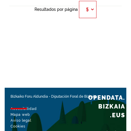
Resultados por página
OPENDATA.
Bizkaiko Foru Aldundia
-
Diputación Foral de Bizkaia
BIZKAIA
Accesibilidad
.EUS
Mapa web
Aviso legal
Cookies