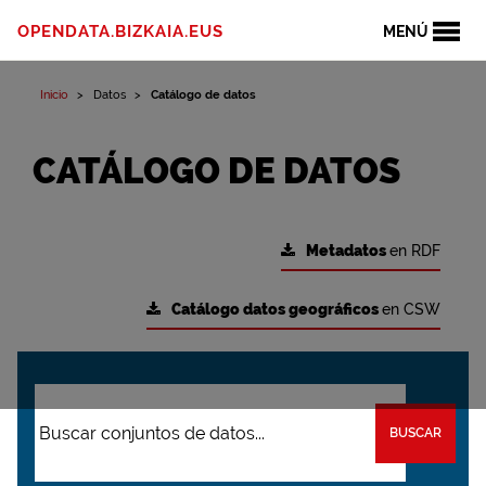
OPENDATA.BIZKAIA.EUS
MENÚ
Inicio
Datos
Catálogo de datos
CATÁLOGO DE DATOS
Metadatos
en RDF
Catálogo datos geográficos
en CSW
BUSCAR