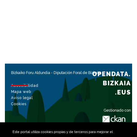
OPENDATA.
Bizkaiko Foru Aldundia
-
Diputación Foral de Bizkaia
BIZKAIA
Accesibilidad
.EUS
Mapa web
Aviso legal
Cookies
Gestionado con
Este portal utiliza
cookies
propias y de terceros para mejorar el