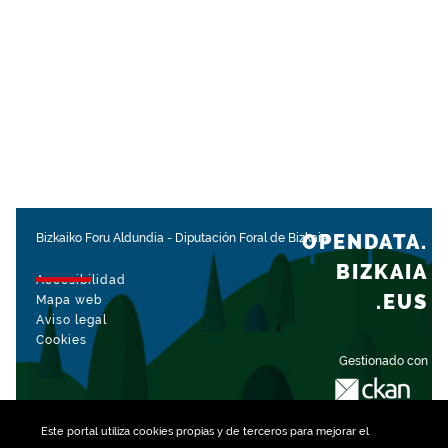
OPENDATA.
Bizkaiko Foru Aldundia
-
Diputación Foral de Bizkaia
BIZKAIA
Accesibilidad
.EUS
Mapa web
Aviso legal
Cookies
Gestionado con
Este portal utiliza
cookies
propias y de terceros para mejorar el