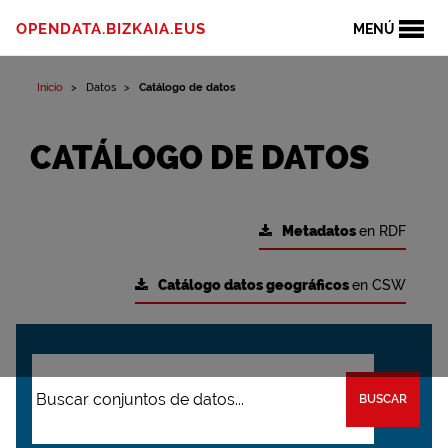
OPENDATA.BIZKAIA.EUS
MENÚ
Inicio
Datos
Catálogo de datos
CATÁLOGO DE DATOS
Metadatos
en RDF
Catálogo datos geográficos
en CSW
BUSCAR