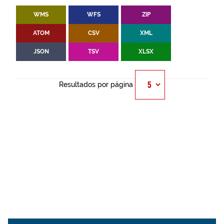
WMS
WFS
ZIP
ATOM
CSV
XML
JSON
TSV
XLSX
Resultados por página