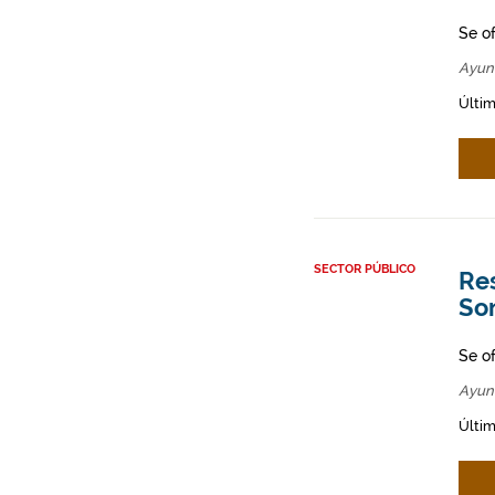
Se o
Ayun
Últim
SECTOR PÚBLICO
Res
So
Se o
Ayun
Últim