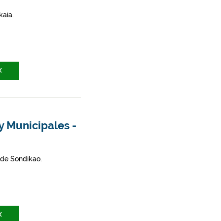
kaia.
X
y Municipales -
 de Sondikao.
X