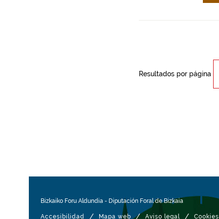
Resultados por página
Bizkaiko Foru Aldundia
-
Diputación Foral de Bizkaia
/
/
/
Accesibilidad
Mapa web
Aviso legal
Cookies