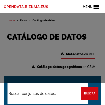
OPENDATA.BIZKAIA.EUS
MENÚ
Inicio
Datos
Catálogo de datos
CATÁLOGO DE DATOS
Metadatos
en RDF
Catálogo datos geográficos
en CSW
BUSCAR