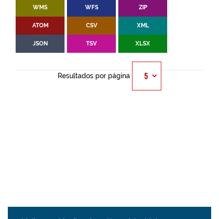
WMS
WFS
ZIP
ATOM
CSV
XML
JSON
TSV
XLSX
Resultados por página