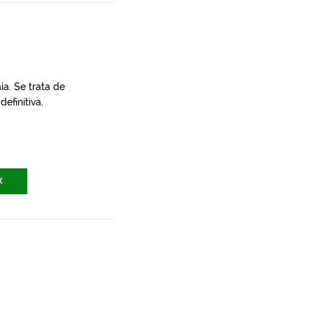
a. Se trata de
efinitiva.
X