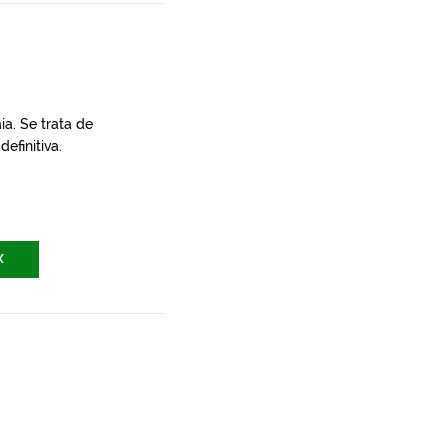
a. Se trata de
efinitiva.
X