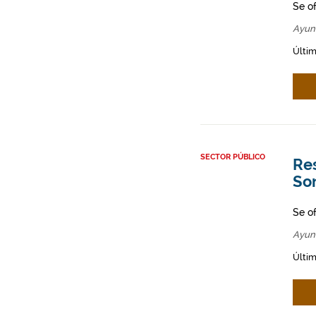
Se o
Ayun
Últim
SECTOR PÚBLICO
Res
So
Se o
Ayun
Últim