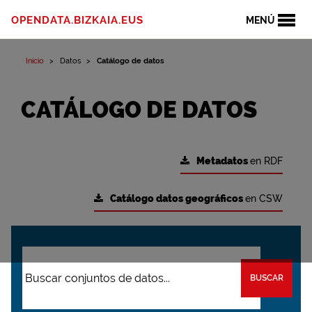
OPENDATA.BIZKAIA.EUS
MENÚ
Inicio
Datos
Catálogo de datos
CATÁLOGO DE DATOS
Metadatos
en RDF
Catálogo datos geográficos
en CSW
BUSCAR