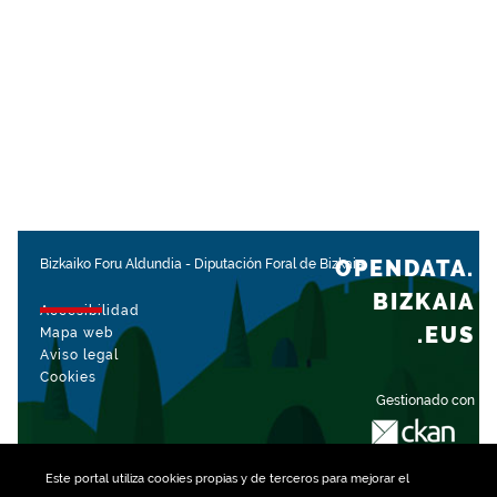
OPENDATA.
Bizkaiko Foru Aldundia
-
Diputación Foral de Bizkaia
BIZKAIA
Accesibilidad
.EUS
Mapa web
Aviso legal
Cookies
Gestionado con
Este portal utiliza
cookies
propias y de terceros para mejorar el