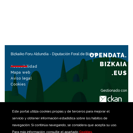
OPENDATA.
Bizkaiko Foru Aldundia
-
Diputación Foral de Bizkaia
BIZKAIA
Accesibilidad
.EUS
Mapa web
Aviso legal
Cookies
Gestionado con
Este portal utiliza
cookies
propias y de terceros para mejorar el
servicio y obtener información estadística sobre los hábitos de
navegación. Si continúa navegando, se considera que acepta su uso.
Para más información, consulte el apartado
Cookies
.