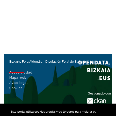
OPENDATA.
Bizkaiko Foru Aldundia
-
Diputación Foral de Bizkaia
BIZKAIA
Accesibilidad
.EUS
Mapa web
Aviso legal
Cookies
Gestionado con
Este portal utiliza
cookies
propias y de terceros para mejorar el