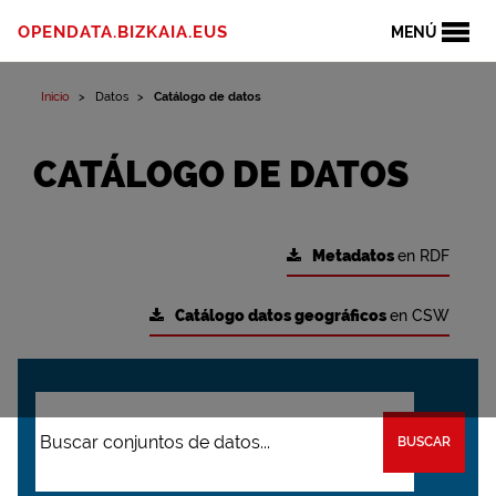
OPENDATA.BIZKAIA.EUS
MENÚ
Inicio
Datos
Catálogo de datos
CATÁLOGO DE DATOS
Metadatos
en RDF
Catálogo datos geográficos
en CSW
BUSCAR