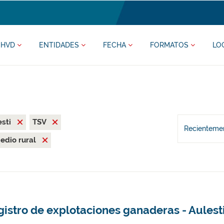
HVD
ENTIDADES
FECHA
FORMATOS
LO
esti
TSV
Recientemen
edio rural
istro de explotaciones ganaderas - Aulest