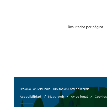
Resultados por página
Bizkaiko Foru Aldundia
-
Diputación Foral de Bizkaia
/
/
/
Accesibilidad
Mapa web
Aviso legal
Cookies