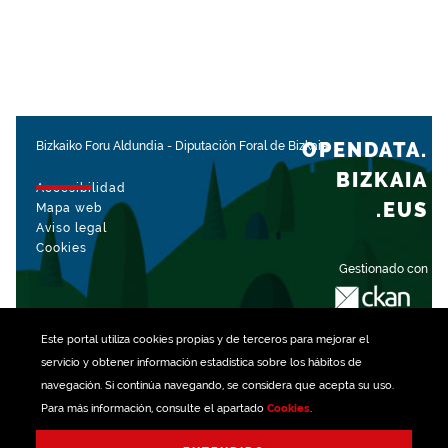
OPENDATA.
Bizkaiko Foru Aldundia
-
Diputación Foral de Bizkaia
BIZKAIA
Accesibilidad
.EUS
Mapa web
Aviso legal
Cookies
Gestionado con
Este portal utiliza
cookies
propias y de terceros para mejorar el
servicio y obtener información estadística sobre los hábitos de
navegación. Si continúa navegando, se considera que acepta su uso.
Para más información, consulte el apartado
Cookies
.