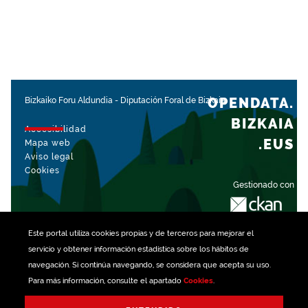
OPENDATA.
Bizkaiko Foru Aldundia
-
Diputación Foral de Bizkaia
BIZKAIA
Accesibilidad
.EUS
Mapa web
Aviso legal
Cookies
Gestionado con
Este portal utiliza
cookies
propias y de terceros para mejorar el
servicio y obtener información estadística sobre los hábitos de
navegación. Si continúa navegando, se considera que acepta su uso.
Para más información, consulte el apartado
Cookies
.