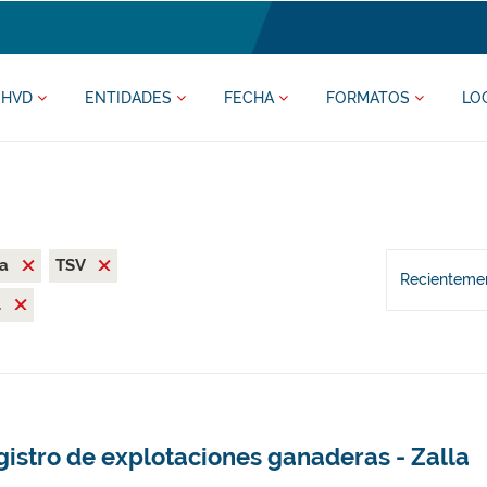
HVD
ENTIDADES
FECHA
FORMATOS
LO
la
TSV
Recientemen
l
istro de explotaciones ganaderas - Zalla