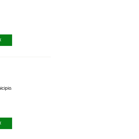
X
icipio.
X