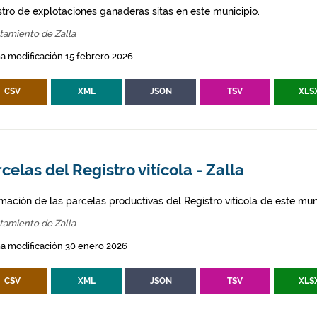
stro de explotaciones ganaderas sitas en este municipio.
tamiento de Zalla
a modificación 15 febrero 2026
CSV
XML
JSON
TSV
XLS
celas del Registro vitícola - Zalla
mación de las parcelas productivas del Registro vitícola de este mun
tamiento de Zalla
a modificación 30 enero 2026
CSV
XML
JSON
TSV
XLS