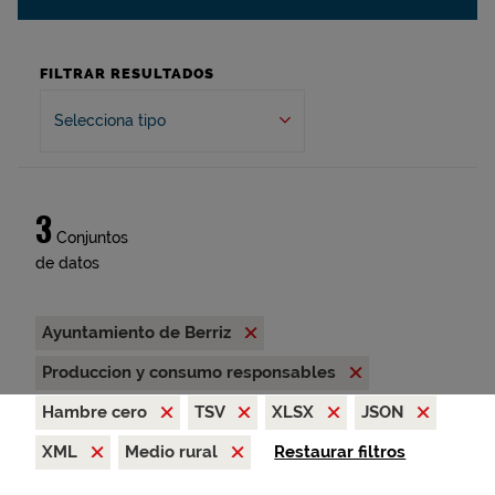
FILTRAR RESULTADOS
Selecciona tipo
3
Conjuntos
de datos
Ayuntamiento de Berriz
Produccion y consumo responsables
Hambre cero
TSV
XLSX
JSON
XML
Medio rural
Restaurar filtros