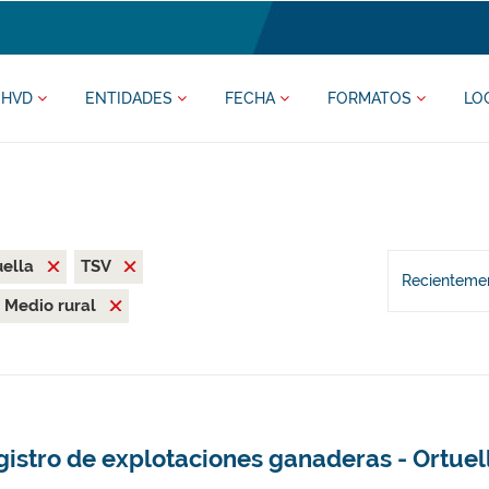
HVD
ENTIDADES
FECHA
FORMATOS
LO
uella
TSV
Recientemen
Medio rural
istro de explotaciones ganaderas - Ortuel