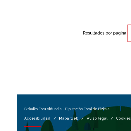
Resultados por página
Bizkaiko Foru Aldundia
-
Diputación Foral de Bizkaia
/
/
/
Accesibilidad
Mapa web
Aviso legal
Cookies