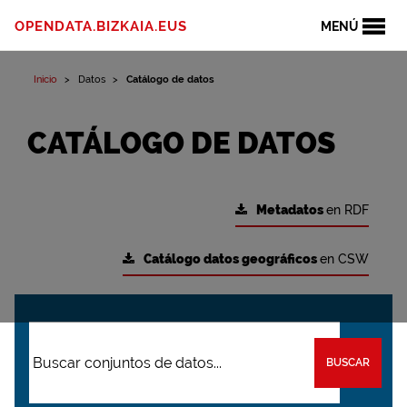
OPENDATA.BIZKAIA.EUS
MENÚ
Inicio
Datos
Catálogo de datos
CATÁLOGO DE DATOS
Metadatos
en RDF
Catálogo datos geográficos
en CSW
BUSCAR