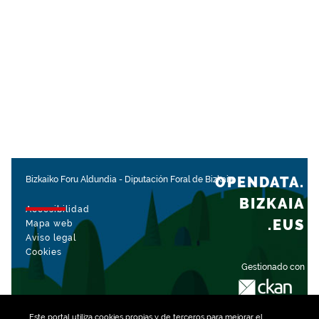
OPENDATA.
Bizkaiko Foru Aldundia
-
Diputación Foral de Bizkaia
BIZKAIA
Accesibilidad
.EUS
Mapa web
Aviso legal
Cookies
Gestionado con
Este portal utiliza
cookies
propias y de terceros para mejorar el