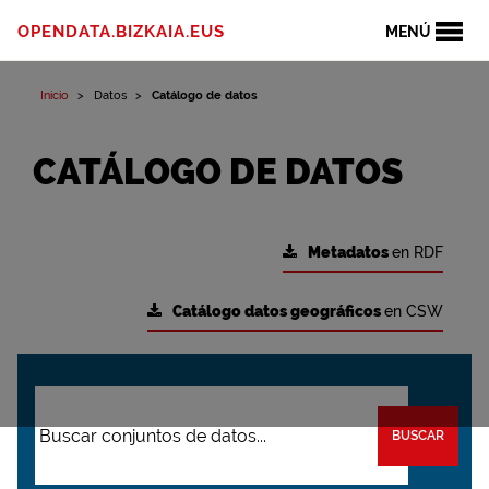
OPENDATA.BIZKAIA.EUS
MENÚ
Inicio
Datos
Catálogo de datos
CATÁLOGO DE DATOS
Metadatos
en RDF
Catálogo datos geográficos
en CSW
BUSCAR