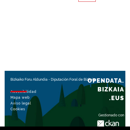
OPENDATA.
Bizkaiko Foru Aldundia
-
Diputación Foral de Bizkaia
BIZKAIA
Accesibilidad
.EUS
Mapa web
Aviso legal
Cookies
Gestionado con