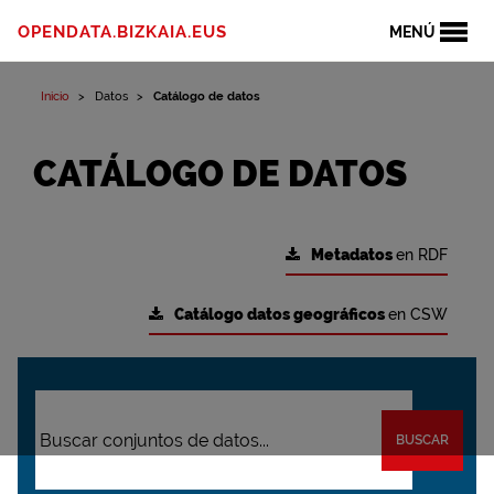
OPENDATA.BIZKAIA.EUS
MENÚ
Inicio
Datos
Catálogo de datos
CATÁLOGO DE DATOS
Metadatos
en RDF
Catálogo datos geográficos
en CSW
BUSCAR