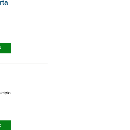
rta
X
icipio.
X