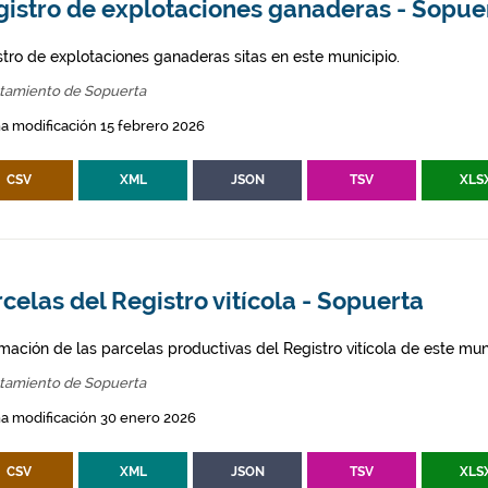
gistro de explotaciones ganaderas - Sopue
stro de explotaciones ganaderas sitas en este municipio.
tamiento de Sopuerta
a modificación 15 febrero 2026
CSV
XML
JSON
TSV
XLS
celas del Registro vitícola - Sopuerta
mación de las parcelas productivas del Registro vitícola de este mun
tamiento de Sopuerta
a modificación 30 enero 2026
CSV
XML
JSON
TSV
XLS