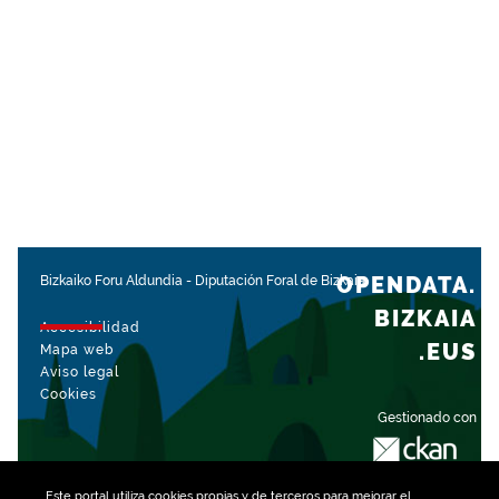
OPENDATA.
Bizkaiko Foru Aldundia
-
Diputación Foral de Bizkaia
BIZKAIA
Accesibilidad
.EUS
Mapa web
Aviso legal
Cookies
Gestionado con
Este portal utiliza
cookies
propias y de terceros para mejorar el