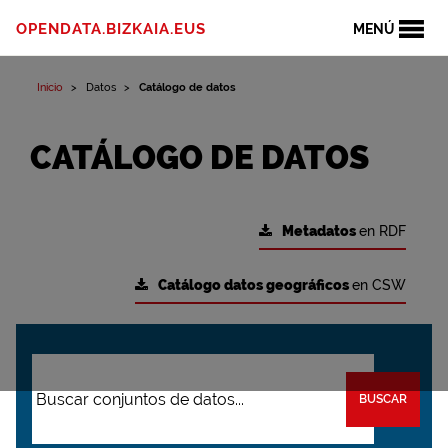
OPENDATA.BIZKAIA.EUS
MENÚ
Inicio
Datos
Catálogo de datos
CATÁLOGO DE DATOS
Metadatos
en RDF
Catálogo datos geográficos
en CSW
BUSCAR