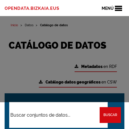
OPENDATA.BIZKAIA.EUS
MENÚ
Inicio
Datos
Catálogo de datos
CATÁLOGO DE DATOS
Metadatos
en RDF
Catálogo datos geográficos
en CSW
BUSCAR