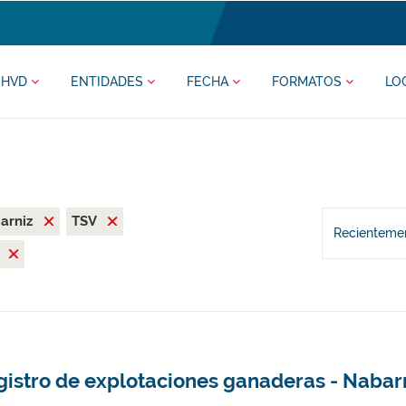
HVD
ENTIDADES
FECHA
FORMATOS
LO
arniz
TSV
Recientemen
l
gistro de explotaciones ganaderas - Nabar