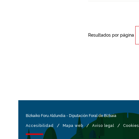
Resultados por página
Bizkaiko Foru Aldundia
-
Diputación Foral de Bizkaia
/
/
/
Accesibilidad
Mapa web
Aviso legal
Cookies