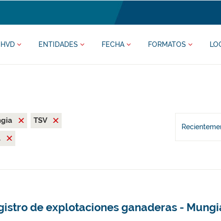
HVD
ENTIDADES
FECHA
FORMATOS
LO
ngia
TSV
Recientemen
l
gistro de explotaciones ganaderas - Mungi