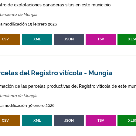
stro de explotaciones ganaderas sitas en este municipio.
tamiento de Mungia
a modificación 15 febrero 2026
CSV
XML
JSON
TSV
XLS
celas del Registro vitícola - Mungia
mación de las parcelas productivas del Registro vitícola de este mun
tamiento de Mungia
a modificación 30 enero 2026
CSV
XML
JSON
TSV
XLS