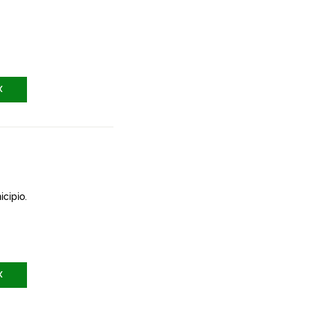
X
icipio.
X