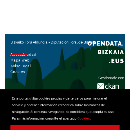
OPENDATA.
Bizkaiko Foru Aldundia
-
Diputación Foral de Bizkaia
BIZKAIA
Accesibilidad
.EUS
Mapa web
Aviso legal
Cookies
Gestionado con
Este portal utiliza
cookies
propias y de terceros para mejorar el
servicio y obtener información estadística sobre los hábitos de
navegación. Si continúa navegando, se considera que acepta su uso.
Para más información, consulte el apartado
Cookies
.