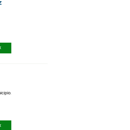
z
X
icipio.
X