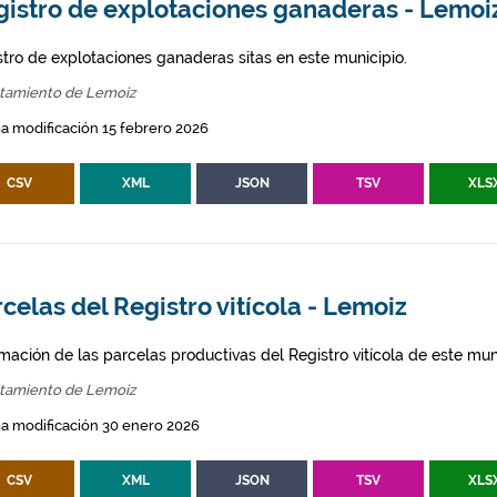
gistro de explotaciones ganaderas - Lemoi
stro de explotaciones ganaderas sitas en este municipio.
tamiento de Lemoiz
a modificación 15 febrero 2026
CSV
XML
JSON
TSV
XLS
celas del Registro vitícola - Lemoiz
mación de las parcelas productivas del Registro vitícola de este mun
tamiento de Lemoiz
a modificación 30 enero 2026
CSV
XML
JSON
TSV
XLS