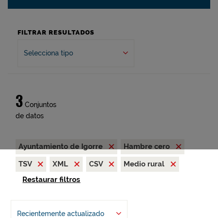
FILTRAR RESULTADOS
Selecciona tipo
3
Conjuntos
de datos
Ayuntamiento de Igorre
Hambre cero
TSV
XML
CSV
Medio rural
Restaurar filtros
Recientemente actualizado