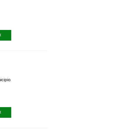
X
icipio.
X