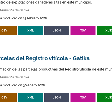
stro de explotaciones ganaderas sitas en este municipio.
tamiento de Gatika
a modificación 15 febrero 2026
CSV
XML
JSON
TSV
XLS
celas del Registro vitícola - Gatika
mación de las parcelas productivas del Registro vitícola de este mun
tamiento de Gatika
a modificación 30 enero 2026
CSV
XML
JSON
TSV
XLS