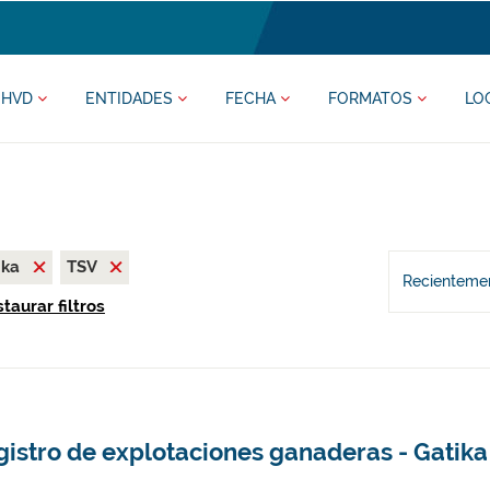
HVD
ENTIDADES
FECHA
FORMATOS
LO
ika
TSV
Recientemen
taurar filtros
gistro de explotaciones ganaderas - Gatika