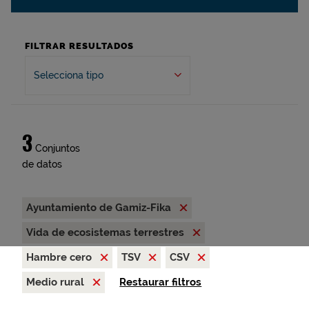
FILTRAR RESULTADOS
Selecciona tipo
3
Conjuntos
de datos
Ayuntamiento de Gamiz-Fika
Vida de ecosistemas terrestres
Hambre cero
TSV
CSV
Medio rural
Restaurar filtros