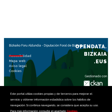
OPENDATA.
Bizkaiko Foru Aldundia
-
Diputación Foral de Bizkaia
BIZKAIA
Accesibilidad
.EUS
Mapa web
Aviso legal
Cookies
Gestionado con
Este portal utiliza
cookies
propias y de terceros para mejorar el
servicio y obtener información estadística sobre los hábitos de
navegación. Si continúa navegando, se considera que acepta su uso.
Para más información, consulte el apartado
Cookies
.