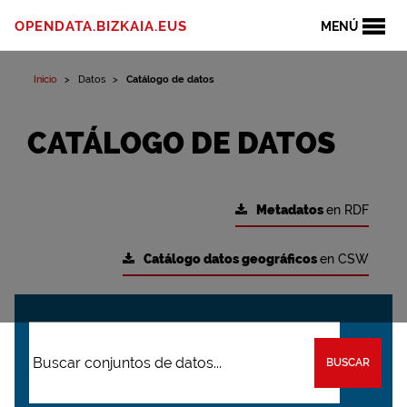
OPENDATA.BIZKAIA.EUS
MENÚ
Inicio
Datos
Catálogo de datos
CATÁLOGO DE DATOS
Metadatos
en RDF
Catálogo datos geográficos
en CSW
BUSCAR