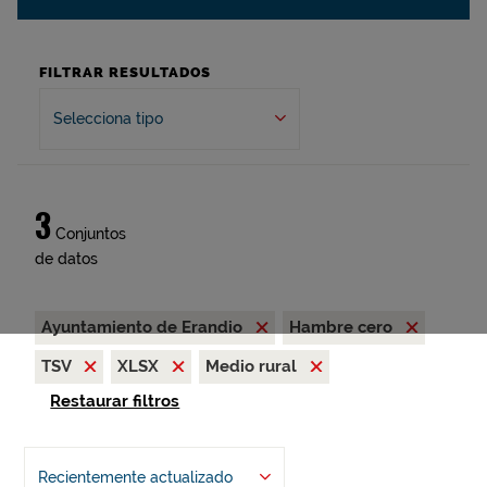
FILTRAR RESULTADOS
Selecciona tipo
3
Conjuntos
de datos
Ayuntamiento de Erandio
Hambre cero
TSV
XLSX
Medio rural
Restaurar filtros
Recientemente actualizado