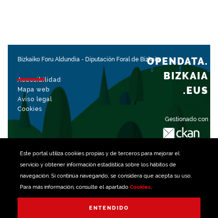
OPENDATA.
Bizkaiko Foru Aldundia
-
Diputación Foral de Bizkaia
BIZKAIA
Accesibilidad
.EUS
Mapa web
Aviso legal
Cookies
Gestionado con
Este portal utiliza
cookies
propias y de terceros para mejorar el
servicio y obtener información estadística sobre los hábitos de
navegación. Si continúa navegando, se considera que acepta su uso.
Para más información, consulte el apartado
Cookies
.
ENTENDIDO