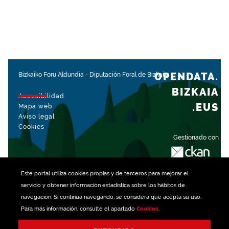
OPENDATA.
Bizkaiko Foru Aldundia
-
Diputación Foral de Bizkaia
BIZKAIA
Accesibilidad
.EUS
Mapa web
Aviso legal
Cookies
Gestionado con
Este portal utiliza
cookies
propias y de terceros para mejorar el
servicio y obtener información estadística sobre los hábitos de
navegación. Si continúa navegando, se considera que acepta su uso.
Para más información, consulte el apartado
Cookies
.