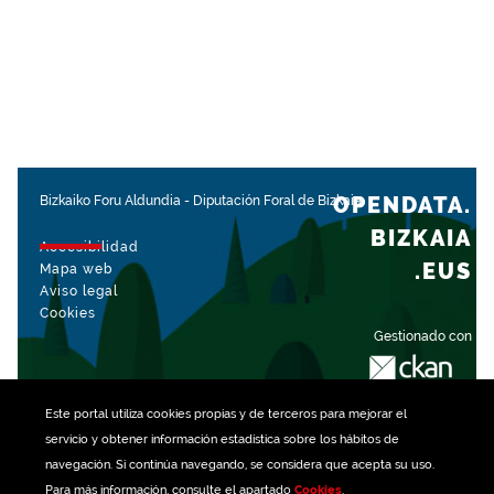
OPENDATA.
Bizkaiko Foru Aldundia
-
Diputación Foral de Bizkaia
BIZKAIA
Accesibilidad
.EUS
Mapa web
Aviso legal
Cookies
Gestionado con
Este portal utiliza
cookies
propias y de terceros para mejorar el
servicio y obtener información estadística sobre los hábitos de
navegación. Si continúa navegando, se considera que acepta su uso.
Para más información, consulte el apartado
Cookies
.