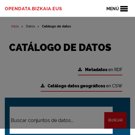
OPENDATA.BIZKAIA.EUS
MENÚ
Inicio
Datos
Catálogo de datos
CATÁLOGO DE DATOS
Metadatos
en RDF
Catálogo datos geográficos
en CSW
BUSCAR