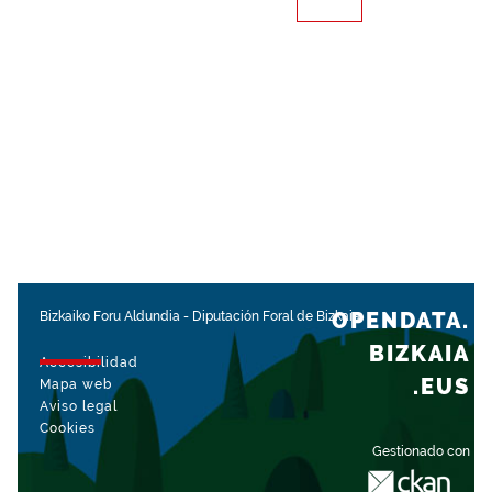
OPENDATA.
Bizkaiko Foru Aldundia
-
Diputación Foral de Bizkaia
BIZKAIA
Accesibilidad
.EUS
Mapa web
Aviso legal
Cookies
Gestionado con