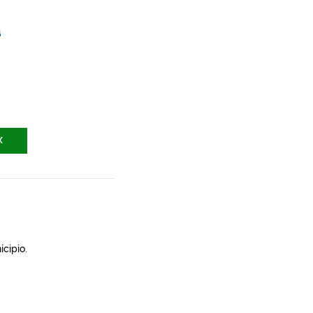
a
X
icipio.