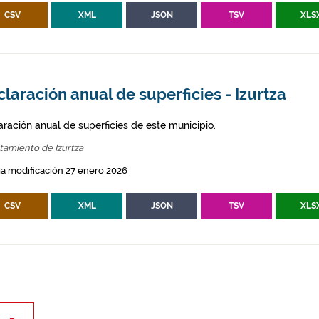
CSV
XML
JSON
TSV
XLS
laración anual de superficies - Izurtza
aración anual de superficies de este municipio.
tamiento de Izurtza
a modificación 27 enero 2026
CSV
XML
JSON
TSV
XLS