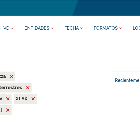
HVD
ENTIDADES
FECHA
FORMATOS
LO
tza
Recientemen
terrestres
SV
XLSX
al