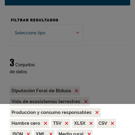
FILTRAR RESULTADOS
Selecciona tipo
3
Conjuntos
de datos
Diputación Foral de Bizkaia
Vida de ecosistemas terrestres
Produccion y consumo responsables
Hambre cero
TSV
XLSX
CSV
JSON
XML
Medio rural