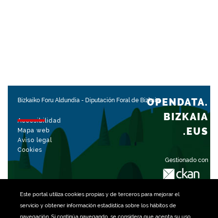
OPENDATA.
Bizkaiko Foru Aldundia
-
Diputación Foral de Bizkaia
BIZKAIA
Accesibilidad
.EUS
Mapa web
Aviso legal
Cookies
Gestionado con
Este portal utiliza
cookies
propias y de terceros para mejorar el
servicio y obtener información estadística sobre los hábitos de
navegación. Si continúa navegando, se considera que acepta su uso.