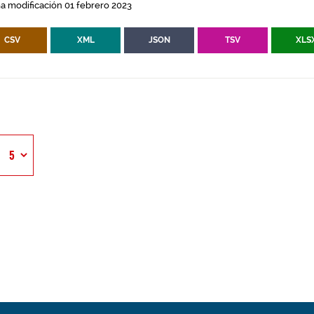
a modificación 01 febrero 2023
CSV
XML
JSON
TSV
XLS