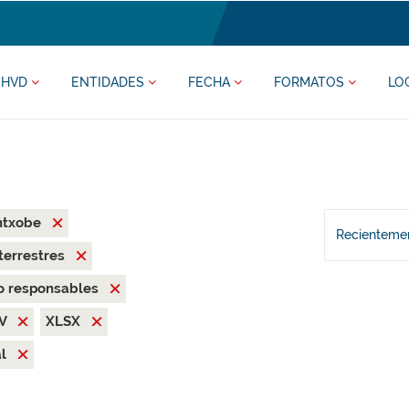
HVD
ENTIDADES
FECHA
FORMATOS
LO
ntxobe
Recientemen
terrestres
o responsables
SV
XLSX
al